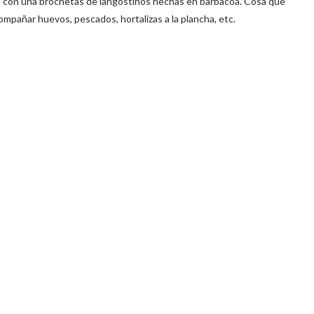
ñé con una brochetas de langostinos hechas en barbacoa. Cosa que
mpañar huevos, pescados, hortalizas a la plancha, etc.