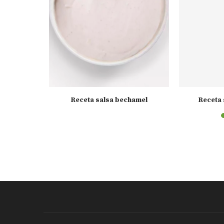
o quesos
Receta salsa bechamel
Receta